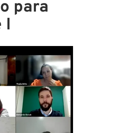
o para
 I