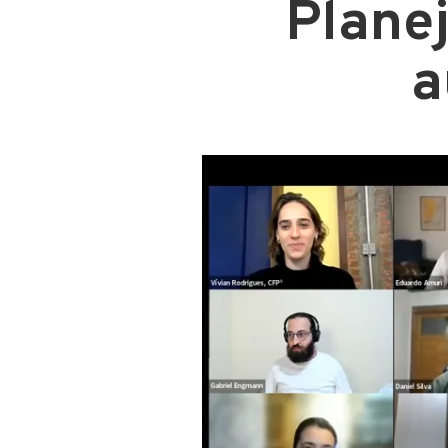
Plane
a