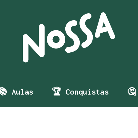
📚 Aulas
🏆 Conquistas
🤔