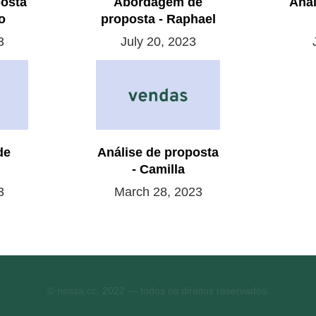
posta
Abordagem de
Anál
o
proposta - Raphael
3
July 20, 2023
de
Análise de proposta
- Camilla
3
March 28, 2023
© nossa.cc, 2022 — todos os direitos reservados.