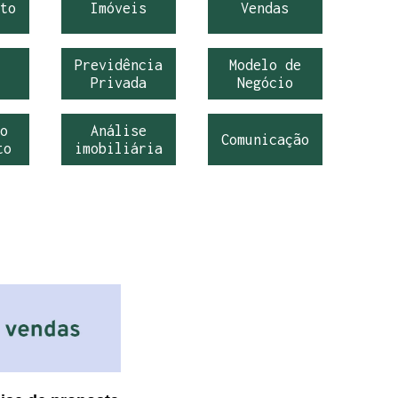
to
Imóveis
Vendas
Previdência
Modelo de
Privada
Negócio
o
Análise
Comunicação
to
imobiliária